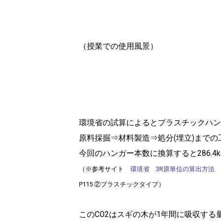
（授業での使用風景）
環境省の試算によるとプラスチックハンガー1
原料採掘⇒材料製造⇒処分(埋立)までの工
今回のハンガー本数に換算すると286.4k
（※参考サイト
環境省 3R原単位の算出方法
２
P115 ②プラスチックタイプ）
このCO2はスギの木が1年間に吸収する