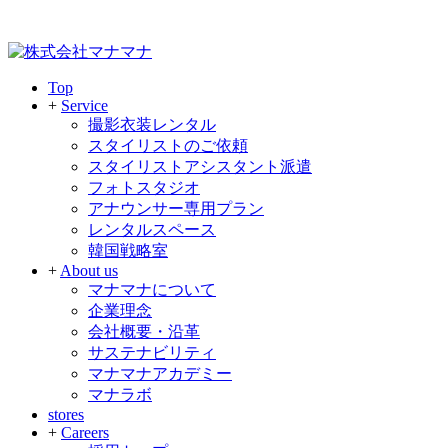
Top
+
Service
撮影衣装レンタル
スタイリストのご依頼
スタイリストアシスタント派遣
フォトスタジオ
アナウンサー専用プラン
レンタルスペース
韓国戦略室
+
About us
マナマナについて
企業理念
会社概要・沿革
サステナビリティ
マナマナアカデミー
マナラボ
stores
+
Careers